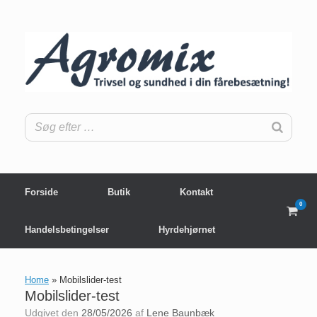
Gå
til
indhold
Forside
Butik
Kontakt
0
View
shop
Handelsbetingelser
Hyrdehjørnet
cart
Home
»
Mobilslider-test
Mobilslider-test
Udgivet den
28/05/2026
af
Lene Baunbæk