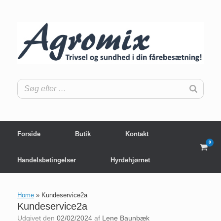
Gå
til
indhold
Forside
Butik
Kontakt
0
View
shop
Handelsbetingelser
Hyrdehjørnet
cart
Home
»
Kundeservice2a
Kundeservice2a
Udgivet den
02/02/2024
af
Lene Baunbæk