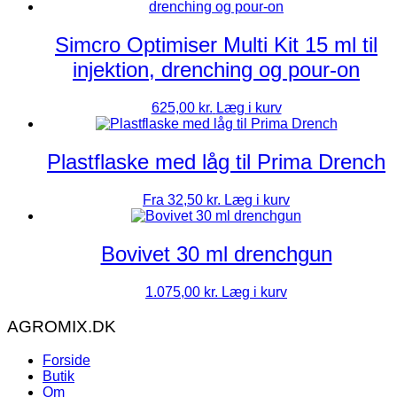
Simcro Optimiser Multi Kit 15 ml til
injektion, drenching og pour-on
625,00
kr.
Læg i kurv
Plastflaske med låg til Prima Drench
Dette
Fra
32,50
kr.
Læg i kurv
vare
har
flere
Bovivet 30 ml drenchgun
varianter.
Mulighederne
1.075,00
kr.
Læg i kurv
kan
vælges
AGROMIX.DK
på
varesiden
Forside
Butik
Om