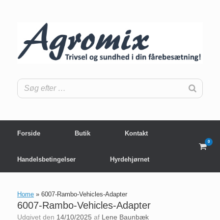
Gå
til
indhold
Forside
Butik
Kontakt
0
View
shop
Handelsbetingelser
Hyrdehjørnet
cart
Home
»
6007-Rambo-Vehicles-Adapter
6007-Rambo-Vehicles-Adapter
Udgivet den
14/10/2025
af
Lene Baunbæk