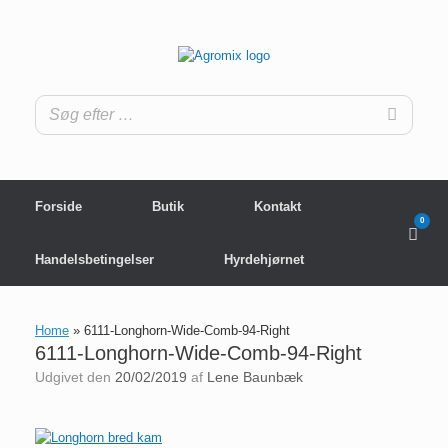
Gå
til
indhold
Forside
Butik
Kontakt
0
View
shop
cart
Handelsbetingelser
Hyrdehjørnet
Home
»
6111-Longhorn-Wide-Comb-94-Right
6111-Longhorn-Wide-Comb-94-Right
Udgivet den
20/02/2019
af
Lene Baunbæk