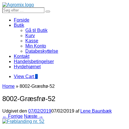
Gå
til
Søg
Search
indhold
efter
…
Forside
Butik
Gå til Butik
Kurv
Kasse
Min Konto
Databeskyttelse
Kontakt
Handelsbetingelser
Hyrdehjørnet
View
View Cart
0
shopping
Home
»
8002-Græsfrø-52
cart
8002-Græsfrø-52
Udgivet den
07/02/2019
07/02/2019
af
Lene Baunbæk
← Forrige
Næste →