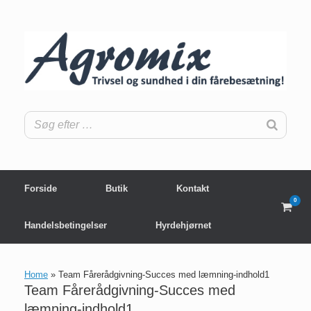
Gå
til
indhold
Forside
Butik
Kontakt
0
View
shop
Handelsbetingelser
Hyrdehjørnet
cart
Home
»
Team Fårerådgivning-Succes med læmning-indhold1
Team Fårerådgivning-Succes med
læmning-indhold1