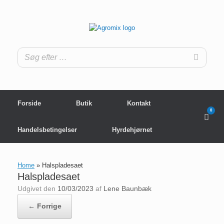
Gå
til
indhold
Forside
Butik
Kontakt
0
View
shop
cart
Handelsbetingelser
Hyrdehjørnet
Home
»
Halspladesaet
Halspladesaet
Udgivet den
10/03/2023
af
Lene Baunbæk
← Forrige