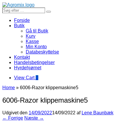
Gå
til
Søg
Search
indhold
efter
…
Forside
Butik
Gå til Butik
Kurv
Kasse
Min Konto
Databeskyttelse
Kontakt
Handelsbetingelser
Hyrdehjørnet
View
View Cart
0
shopping
Home
»
6006-Razor klippemaskine5
cart
6006-Razor klippemaskine5
Udgivet den
14/09/2022
14/09/2022
af
Lene Baunbæk
← Forrige
Næste →