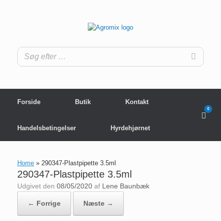
Gå
til
indhold
Forside
Butik
Kontakt
0
View
shop
cart
Handelsbetingelser
Hyrdehjørnet
Home
»
290347-Plastpipette 3.5ml
290347-Plastpipette 3.5ml
Udgivet den
08/05/2020
af
Lene Baunbæk
← Forrige
Næste →