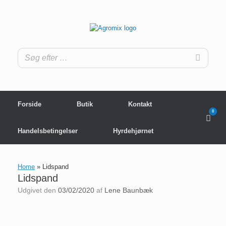
Gå
til
indhold
Forside
Butik
Kontakt
0
View
shop
cart
Handelsbetingelser
Hyrdehjørnet
Home
»
Lidspand
Lidspand
Udgivet den
03/02/2020
af
Lene Baunbæk