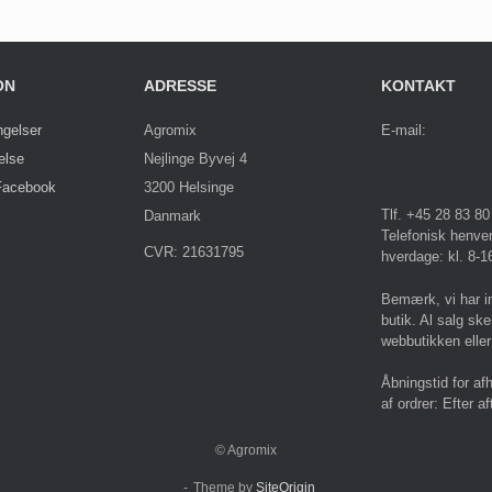
ON
ADRESSE
KONTAKT
ngelser
Agromix
E-mail:
else
Nejlinge Byvej 4
Facebook
3200 Helsinge
Tlf. +45 28 83 80
Danmark
Telefonisk henve
CVR: 21631795
hverdage: kl. 8-1
Bemærk, vi har i
butik. Al salg ske
webbutikken eller
Åbningstid for af
af ordrer: Efter af
© Agromix
Theme by
SiteOrigin