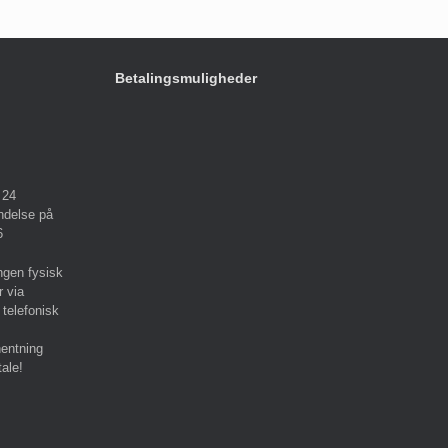
Betalingsmuligheder
 24
ndelse på
6
ngen fysisk
r via
 telefonisk
hentning
tale!