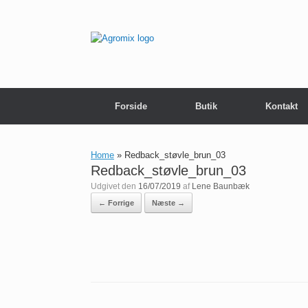
Gå
til
indhold
Forside
Butik
Kontakt
Home
»
Redback_støvle_brun_03
Redback_støvle_brun_03
Udgivet den
16/07/2019
af
Lene Baunbæk
← Forrige
Næste →