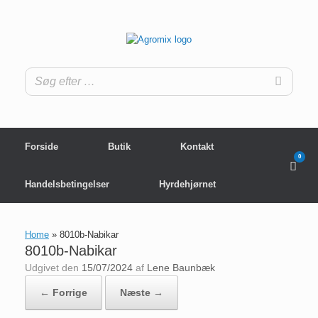
Gå
til
indhold
Forside
Butik
Kontakt
0
View
shop
cart
Handelsbetingelser
Hyrdehjørnet
Home
»
8010b-Nabikar
8010b-Nabikar
Udgivet den
15/07/2024
af
Lene Baunbæk
← Forrige
Næste →