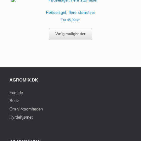
Fødselsgel, flere størrelser
Fra
45,00
kr.
Dette
vare
Vælg muligheder
har
flere
varianter.
Mulighederne
kan
vælges
på
AGROMIX.DK
varesiden
Forside
Butik
Om virksomheden
Hyrdehjørnet