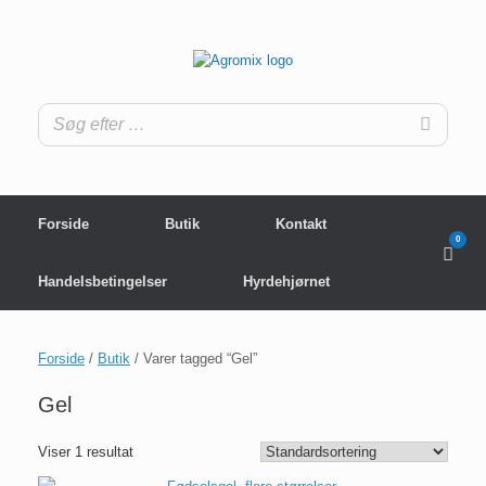
Gå
til
indhold
Forside
Butik
Kontakt
0
View
shop
cart
Handelsbetingelser
Hyrdehjørnet
Forside
/
Butik
/ Varer tagged “Gel”
Gel
Viser 1 resultat