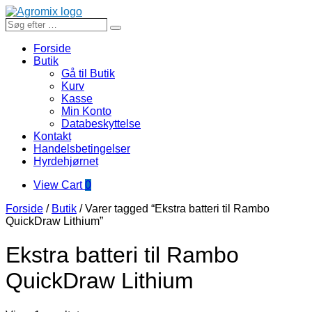
Gå
til
Søg
Search
indhold
efter
…
Forside
Butik
Gå til Butik
Kurv
Kasse
Min Konto
Databeskyttelse
Kontakt
Handelsbetingelser
Hyrdehjørnet
View
View Cart
0
shopping
Forside
/
Butik
/ Varer tagged “Ekstra batteri til Rambo
cart
QuickDraw Lithium”
Ekstra batteri til Rambo
QuickDraw Lithium