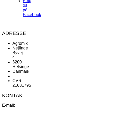
Følg
os
på
Facebook
ADRESSE
Agromix
Nejlinge
Byvej
4
3200
Helsinge
Danmark
CVR:
21631795
KONTAKT
E-mail: