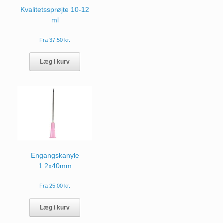
Kvalitetssprøjte 10-12
ml
Fra
37,50
kr.
Dette
vare
Læg i kurv
har
flere
varianter.
Mulighederne
kan
vælges
på
varesiden
Engangskanyle
1.2x40mm
Fra
25,00
kr.
Dette
vare
Læg i kurv
har