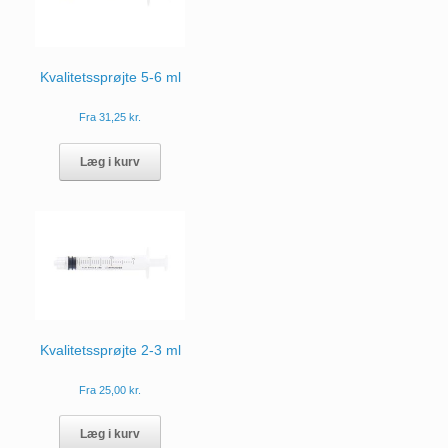
vælges
på
varesiden
Kvalitetssprøjte 5-6 ml
Fra
31,25
kr.
Dette
vare
Læg i kurv
har
flere
varianter.
Mulighederne
kan
vælges
på
varesiden
Kvalitetssprøjte 2-3 ml
Fra
25,00
kr.
Dette
vare
Læg i kurv