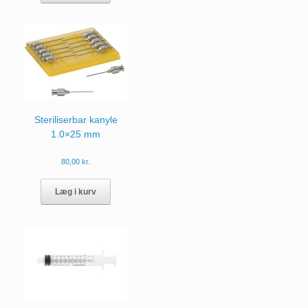
har
flere
varianter.
Mulighederne
kan
vælges
på
varesiden
Steriliserbar kanyle
1.0×25 mm
80,00
kr.
Læg i kurv