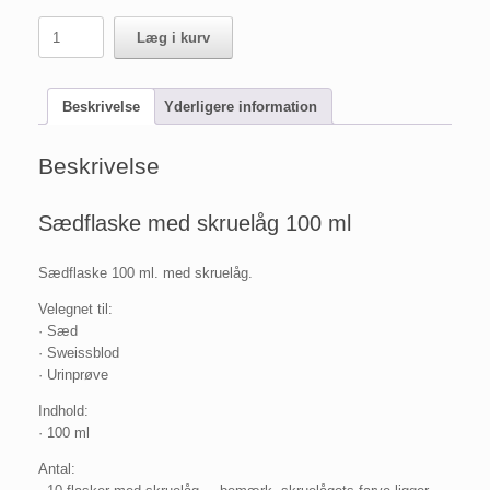
Sædflaske
Læg i kurv
med
skruelåg
100
Beskrivelse
Yderligere information
ml
antal
Beskrivelse
Sædflaske med skruelåg 100 ml
Sædflaske 100 ml. med skruelåg.
Velegnet til:
· Sæd
· Sweissblod
· Urinprøve
Indhold:
· 100 ml
Antal: