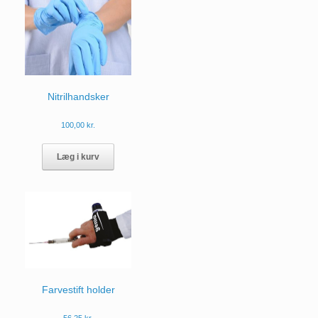
Nitrilhandsker
100,00
kr.
Dette
vare
Læg i kurv
har
flere
varianter.
Mulighederne
kan
vælges
på
varesiden
Farvestift holder