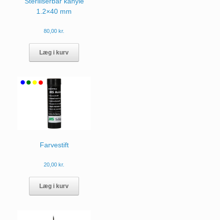
Steriliserbar kanyle
1.2×40 mm
80,00
kr.
Læg i kurv
Farvestift
20,00
kr.
Dette
vare
Læg i kurv
har
flere
varianter.