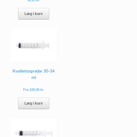
56,25
kr.
Læg i kurv
Kvalitetssprøjte 30-34
ml
Fra
100,00
kr.
Dette
vare
Læg i kurv
har
flere
varianter.
Mulighederne
kan