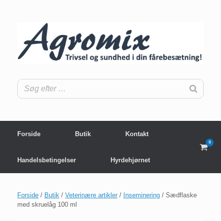
Gå
til
indhold
Forside
Butik
Kontakt
0
View
shop
Handelsbetingelser
Hyrdehjørnet
cart
Forside
/
Butik
/
Veterinære artikler
/
Inseminering
/ Sædflaske
med skruelåg 100 ml