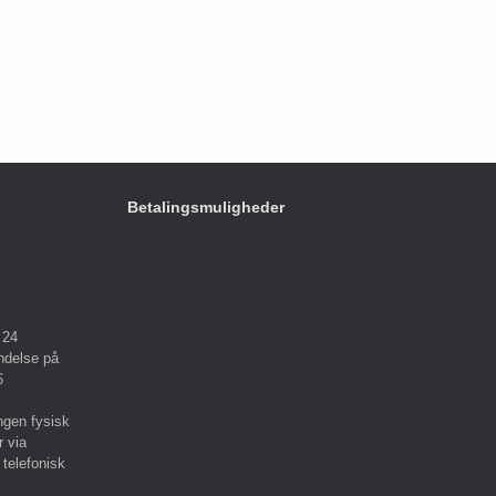
Betalingsmuligheder
 24
ndelse på
6
ngen fysisk
r via
 telefonisk