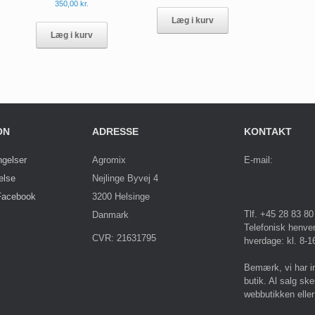
Dette
350,00
kr.
vare
Læg i kurv
har
Læg i kurv
flere
varianter.
Mulighederne
kan
vælges
på
varesiden
ON
ADRESSE
KONTAKT
ngelser
Agromix
E-mail:
else
Nejlinge Byvej 4
Facebook
3200 Helsinge
Tlf. +45 28 83 80
Danmark
Telefonisk henve
CVR: 21631795
hverdage: kl. 8-1
Bemærk, vi har i
butik. Al salg ske
webbutikken eller