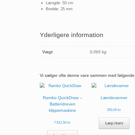
Længde: 50 cm
Bredde: 25 mm
Yderligere information
Vægt
0,065 kg
Vi sælger ofte denne vare sammen med følgende 
Rambo QuickDraw –
Lændevarmer
Batteridreven
klippemaskine
250,00
kr.
Det
var
7.812,50
kr.
Læg i kurv
har
fle