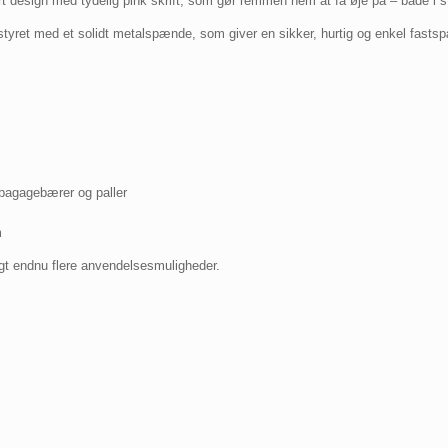
t design med tydelig pink skrift, som gør remmen nem at få øje på – både i st
tyret med et solidt metalspænde, som giver en sikker, hurtig og enkel fastspæn
gbagagebærer og paller
m
tigt endnu flere anvendelsesmuligheder.