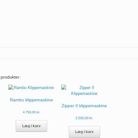
produkter:
Rambo klippemaskine
Zipper II klippemaskine
4.750,00
kr.
2.500,00
kr.
te
e
Læg i kurv
Læg i kurv
re