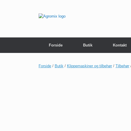
Gå
til
indhold
Forside
Butik
Kontakt
Forside
/
Butik
/
Klippemaskiner og tilbehør
/
Tilbehør