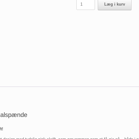
Spænderem
Læg i kurv
50
cm
antal
talspænde
t!