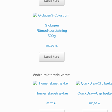
Læg i kurv
var
Mul
ka
væ
på
Globigen
var
Råmælkserstatning
500g
500,00
kr.
Læg i kurv
Andre relaterede varer:
Horner skruetrækker
QuickDraw-Clip bælte
81,25
kr.
200,00
kr.