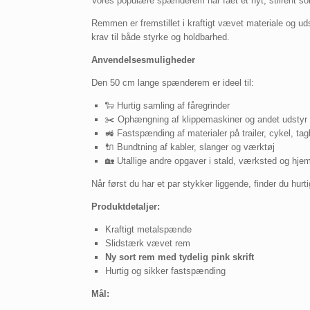
Vores populære spænderem har fået et nyt, stilrent sor
Remmen er fremstillet i kraftigt vævet materiale og uds
krav til både styrke og holdbarhed.
Anvendelsesmuligheder
Den 50 cm lange spænderem er ideel til:
🐑 Hurtig samling af fåregrinder
✂️ Ophængning af klippemaskiner og andet udstyr
🚜 Fastspænding af materialer på trailer, cykel, ta
🔌 Bundtning af kabler, slanger og værktøj
🏡 Utallige andre opgaver i stald, værksted og hje
Når først du har et par stykker liggende, finder du hur
Produktdetaljer:
Kraftigt metalspænde
Slidstærk vævet rem
Ny sort rem med tydelig pink skrift
Hurtig og sikker fastspænding
Mål: