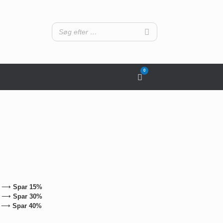
0
View
shopping
cart
13 ⟶
Spar 15%
75 ⟶
Spar 30%
50 ⟶
Spar 40%