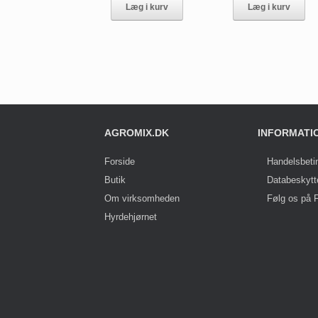
Læg i kurv
Læg i kurv
AGROMIX.DK
INFORMATI
Forside
Handelsbeti
Butik
Databeskytt
Om virksomheden
Følg os på 
Hyrdehjørnet