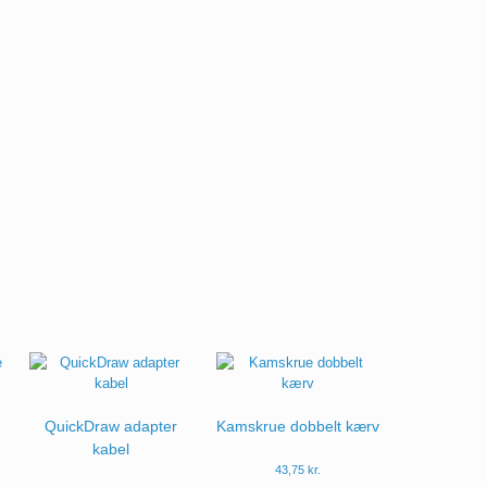
ianter.
ighederne
n
lges
esiden
QuickDraw adapter
Kamskrue dobbelt kærv
kabel
43,75
kr.