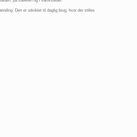
alden, på traileren og i værkstedet.
ding. Den er udviklet til daglig brug, hvor der stilles