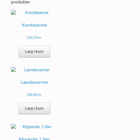
produkter:
Kombibørste
143,75
kr.
Læg i kurv
Lændevarmer
250,00
kr.
Dette
vare
Læg i kurv
har
flere
varianter.
Mulighederne
kan
Klippeolie 1 liter