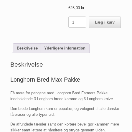
625,00
kr.
Longhorn
Læg i kurv
Bred
Max
Pakke
antal
Beskrivelse
Yderligere information
Beskrivelse
Longhorn Bred Max Pakke
Få mere for pengene med Longhorn Bred Farmers Pakke
indeholdende 3 Longhorn brede kamme og 6 Longhorn knive.
Den brede Longhorn kam er populær, og velegnet til alle danske
fåreracer og alle typer uld.
De afrundede tænder samt den kortere bevel gør kammen mere
sikker samt lettere at håndtere og stryge gennem ulden.