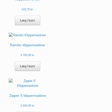
vælges
på
143,75
kr.
varesiden
Læg i kurv
Rambo klippemaskine
4.750,00
kr.
Læg i kurv
Zipper II klippemaskine
2.500,00
kr.