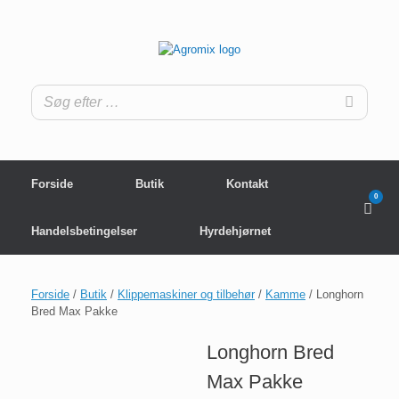
Gå
til
indhold
Forside
Butik
Kontakt
0
View
shop
cart
Handelsbetingelser
Hyrdehjørnet
Forside
/
Butik
/
Klippemaskiner og tilbehør
/
Kamme
/ Longhorn
Bred Max Pakke
Longhorn Bred
Max Pakke