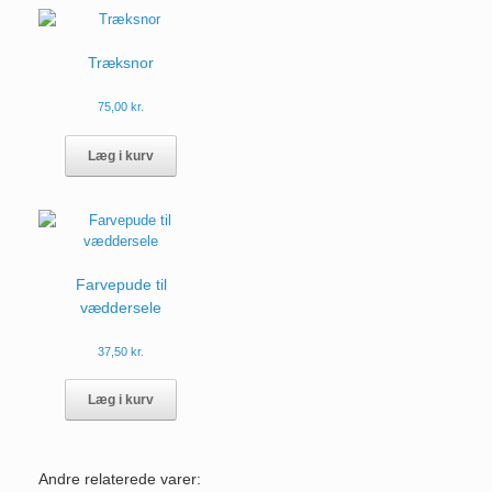
Træksnor
75,00
kr.
Dette
vare
Læg i kurv
har
flere
varianter.
Mulighederne
kan
vælges
Farvepude til
på
væddersele
varesiden
37,50
kr.
Dette
vare
Læg i kurv
har
flere
varianter.
Andre relaterede varer:
Mulighederne