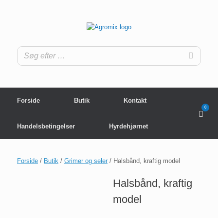
Gå
til
indhold
Forside
Butik
Kontakt
0
View
shop
cart
Handelsbetingelser
Hyrdehjørnet
Forside
/
Butik
/
Grimer og seler
/ Halsbånd, kraftig model
Halsbånd, kraftig
model