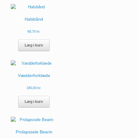
kan
vælges
på
Halsbånd
varesiden
68,75
kr.
Dette
vare
Læg i kurv
har
flere
varianter.
Mulighederne
kan
Vædderforklæde
vælges
på
180,00
kr.
varesiden
Læg i kurv
Prolapssele Bearin