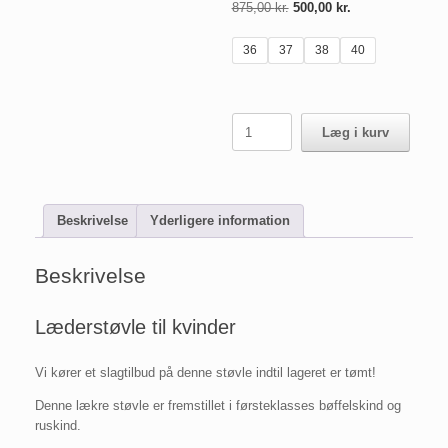
875,00
kr.
500,00
kr.
36
37
38
40
Læderstøvle
Læg i kurv
til
kvinder
antal
Beskrivelse
Yderligere information
Beskrivelse
Læderstøvle til kvinder
Vi kører et slagtilbud på denne støvle indtil lageret er tømt!
Denne lækre støvle er fremstillet i førsteklasses bøffelskind og
ruskind.