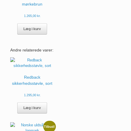
på
mørkebrun
varesiden
1.265,00
kr.
Dette
vare
Læg i kurv
har
flere
varianter.
Andre relaterede varer:
Mulighederne
kan
vælges
på
varesiden
Redback
sikkerhedsstøvle, sort
1.295,00
kr.
Dette
vare
Læg i kurv
har
flere
varianter.
Tilbud!
Mulighederne