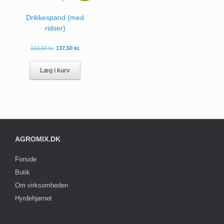
Drikkespand (med
ridser)
162,50
kr.
137,50
kr.
Dette
vare
Læg i kurv
har
flere
varianter.
Mulighederne
kan
vælges
på
AGROMIX.DK
varesiden
Forside
Butik
Om virksomheden
Hyrdehjørnet