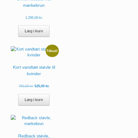
mørkebrun
1.295,00
kr.
Dette
vare
Læg i kurv
har
flere
varianter.
Tilbud!
Mulighederne
kan
vælges
Kort vandtæt støvle til
på
kvinder
varesiden
750,00
kr.
525,00
kr.
Dette
vare
Læg i kurv
har
flere
varianter.
Mulighederne
kan
vælges
Redback støvle,