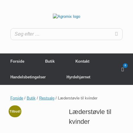
Gå
til
indhold
Forside
Butik
Kontakt
0
View
shop
cart
Handelsbetingelser
Hyrdehjørnet
Forside
/
Butik
/
Restsalg
/ Læderstøvle til kvinder
Læderstøvle til
Tilbud!
kvinder