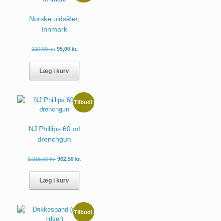
kan
vælges
Norske uldsåler,
på
Innmark
varesiden
120,00
kr.
95,00
kr.
Dette
vare
Læg i kurv
har
flere
varianter.
Tilbud!
Mulighederne
kan
vælges
NJ Phillips 60 ml
på
drenchgun
varesiden
Den
Den
1.215,00
kr.
962,50
kr.
oprindelige
aktuelle
pris
pris
Læg i kurv
var:
er:
1.215,00 kr..
962,50 kr..
Tilbud!